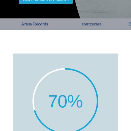
Arista Records
sourcecast
Eric
70
%