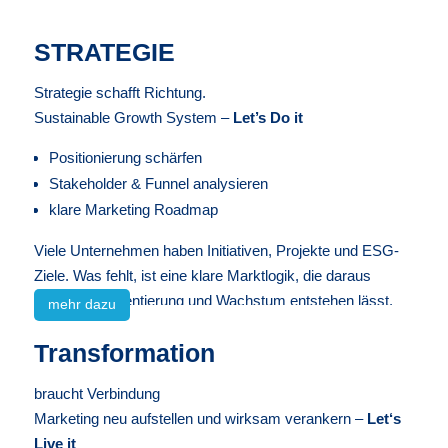
STRATEGIE
Strategie schafft Richtung.
Sustainable Growth System –
Let’s Do it
Positionierung schärfen
Stakeholder & Funnel analysieren
klare Marketing Roadmap
Viele Unternehmen haben Initiativen, Projekte und ESG-
Ziele. Was fehlt, ist eine klare Marktlogik, die daraus
Relevanz, Orientierung und Wachstum entstehen lässt.
mehr dazu
Genau hier setzt die Strategiephase an.
Transformation
braucht Verbindung
Marketing neu aufstellen und wirksam verankern –
Let‘s
Live it