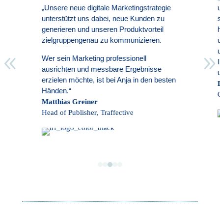
e neue digitale Marketingstrategie
unser Start-up ein e
tützt uns dabei, neue Kunden zu
sich schnell in uns
eren und unseren Produktvorteil
hineingedacht, die ri
uppengenau zu kommunizieren.
und uns geholfen, un
und Kommunikation d
8
in Marketing professionell
Ihre Impulse sind p
hten und messbare Ergebnisse
und haben uns nachh
en möchte, ist bei Anja in den besten
Dr. Dieter Steiner
n.“
CEO
,
U-Know
as Greiner
f Publisher
,
Traffective