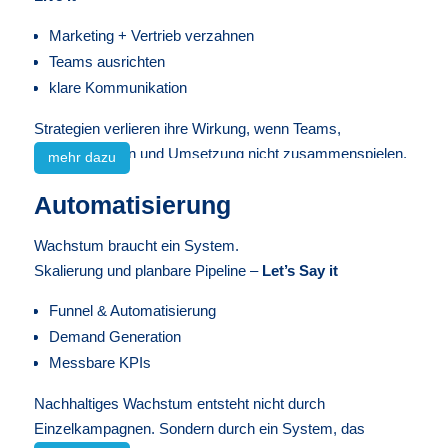
Marketing + Vertrieb verzahnen
Teams ausrichten
klare Kommunikation
Strategien verlieren ihre Wirkung, wenn Teams,
Kommunikation und Umsetzung nicht zusammenspielen.
mehr dazu
Transformation entsteht dort, wo Marke, Marketing,
Automatisierung
Vertrieb und Organisation gemeinsam Richtung
entwickeln.
Wachstum braucht ein System.
Skalierung und planbare Pipeline –
Let’s Say it
Ich verbinde Strategie, Marke und Nachhaltigkeit zu einem
klaren Zukunftsbild intern wie extern.
Funnel & Automatisierung
Demand Generation
So entstehen:
Messbare KPIs
klare Prioritäten
fokussierte Kommunikation
Nachhaltiges Wachstum entsteht nicht durch
strategische
Einzelkampagnen. Sondern durch ein System, das